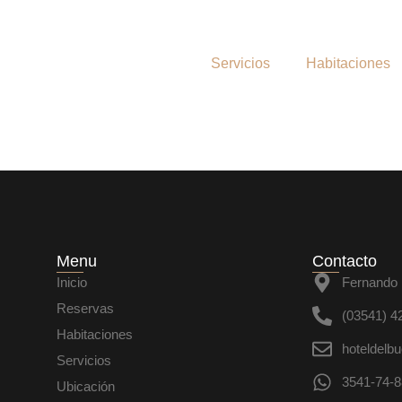
Servicios
Habitaciones
Menu
Contacto
Inicio
Fernando 
Reservas
(03541) 4
Habitaciones
hoteldelb
Servicios
3541-74-8
Ubicación