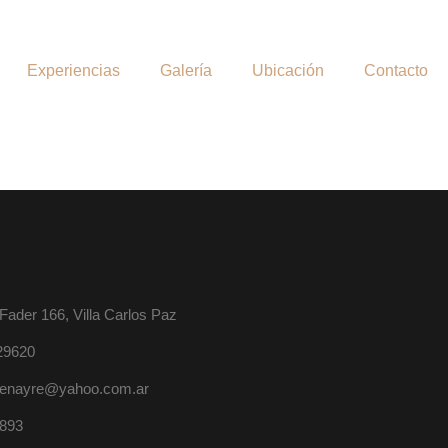
Experiencias
Galería
Ubicación
Contacto
Fader 166, Villa Carlos Paz
29620
uenayre@yahoo.com.ar
893